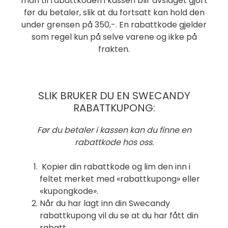
man til rabattkoden i kassen blir avslaget gjort
før du betaler, slik at du fortsatt kan hold den
under grensen på 350,-. En rabattkode gjelder
som regel kun på selve varene og ikke på
frakten.
SLIK BRUKER DU EN SWECANDY
RABATTKUPONG:
Før du betaler i kassen kan du finne en
rabattkode hos oss.
Kopier din rabattkode og lim den inn i
feltet merket med «rabattkupong» eller
«kupongkode».
Når du har lagt inn din Swecandy
rabattkupong vil du se at du har fått din
rabatt.