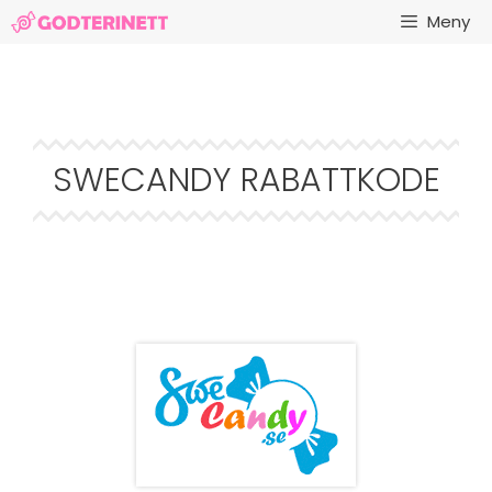
Hopp
Meny
til
innhold
SWECANDY RABATTKODE