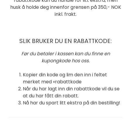
rabattkode kan du handle for litt ekstra, men
husk å holde deg innenfor grensen på 350,- NOK
inkl. frakt.
SLIK BRUKER DU EN RABATTKODE:
Før du betaler i kassen kan du finne en
kupongkode hos oss.
Kopier din kode og lim den inn i feltet
merket med «rabattkode
Når du har lagt inn din rabattkode vil du se
at du har fått din rabatt.
Nå har du spart litt ekstra på din bestilling!
SE ALLE RABATTKODER TIL ULIKE NETTBUTIKKER