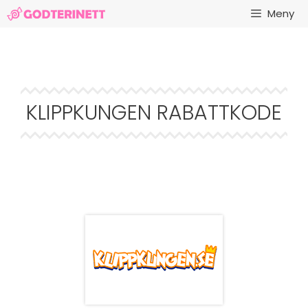
Hopp
Meny
til
innhold
KLIPPKUNGEN RABATTKODE